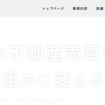
トップページ
事業内容
実績
不動産売買
ぶ
仕組
変
みに
え
まで、
一貫して支援します。