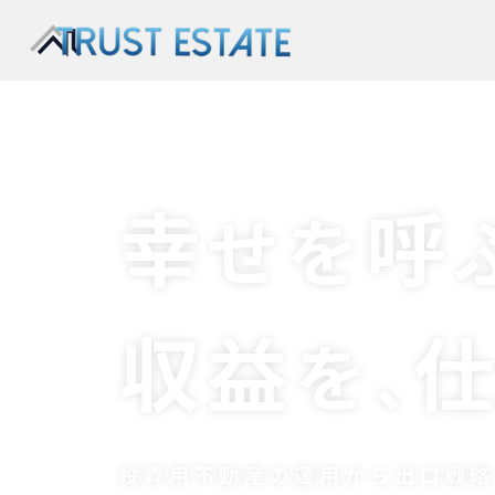
幸
呼
せを
収益
を
、
投資用不動産の運用から出口戦略